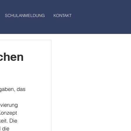
SCHULANMELDUNG
KONTAKT
ichen
gaben, das 
vierung 
Konzept 
it. Die 
 die 