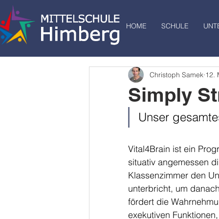
HOME
SCHULE
UNT
Christoph Samek
12.
Simply St
Unser gesamtes
Vital4Brain ist ein P
situativ angemessen dir
Klassenzimmer den Unte
unterbricht, um danach
fördert die Wahrnehmun
exekutiven Funktionen, 