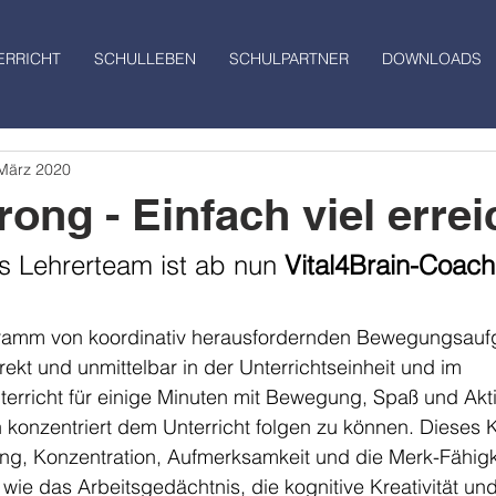
ERRICHT
SCHULLEBEN
SCHULPARTNER
DOWNLOADS
 März 2020
rong - Einfach viel erre
 Lehrerteam ist ab nun 
Vital4Brain-Coach
rogramm von koordinativ herausfordernden Bewegungsauf
ekt und unmittelbar in der Unterrichtseinheit und im 
rricht für einige Minuten mit Bewegung, Spaß und Akti
 konzentriert dem Unterricht folgen zu können. Dieses 
g, Konzentration, Aufmerksamkeit und die Merk-Fähigke
wie das Arbeitsgedächtnis, die kognitive Kreativität und