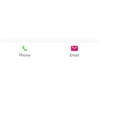
Phone
Email
Adresse
Kirchenplatz 2
A-2325 Himberg