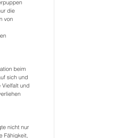
terpuppen
ur die
n von 
en 
ration beim
uf sich und
Vielfalt und
erliehen 
te nicht nur
e Fähigkeit,