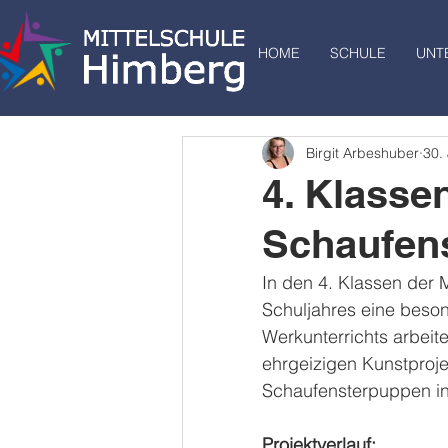
HOME
SCHULE
UNT
Birgit Arbeshuber
30.
4. Klasse
Schaufen
In den 4. Klassen der 
Schuljahres eine beso
Werkunterrichts arbeit
ehrgeizigen Kunstprojek
Schaufensterpuppen in
Projektverlauf: