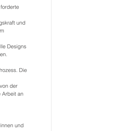
forderte 
gskraft und
em 
elle Designs
en.
rozess. Die
von der 
 Arbeit an 
rinnen und