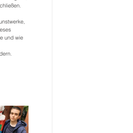
chließen. 
unstwerke, 
ieses 
le und wie 
dern.