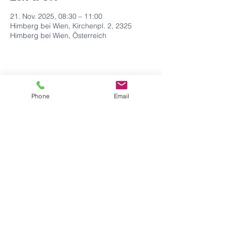
21. Nov. 2025, 08:30 – 11:00
Himberg bei Wien, Kirchenpl. 2, 2325
Himberg bei Wien, Österreich
Phone
Email
Adresse
Kirchenplatz 2
A-2325 Himberg
Telefon
Tel: +43 (0)2235 86306-20
Kontakt