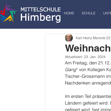
HOME
SCHULE
UNT
Karl Heinz Mersnik
22
Weihnach
Aktualisiert:
23. Jan. 2024
Am Freitag, den 21.12.
Gang
“ von Kollegen K
Tischer–Grossmann im 
Nachdenken anregende
Im ersten Teil präsent
Ländern gefeiert wird.
gefeiert wird, fast imme