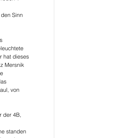
 den Sinn
ls
leuchtete
r hat dieses
nz Mersnik 
e 
das 
aul, von 
r der 4B,
hne standen