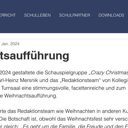
ERRICHT
SCHULLEBEN
SCHULPARTNER
DOWNLOADS
. Jan. 2024
tsaufführung
2024 gestaltete die Schauspielgruppe „
Crazy Christmas
arl-Heinz Mersnik und das „Redaktionsteam“ von Kollegi
Turnsaal eine stimmungsvolle, facettenreiche und zum 
 Weihnachtsaufführung.
ierte das Redaktionsteam wie Weihnachten in anderen K
 Die Botschaft ist, obwohl das Weihnachtsfest sehr vers
r gleich: 
„Es geht um die Familie, die Freude und den F