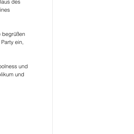
plaus des
eines
te begrüßen
Party ein, 
Coolness und
blikum und 