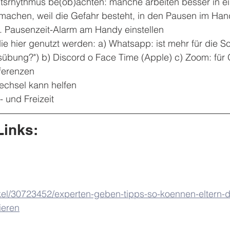
tsrhythmus be(ob)achten: manche arbeiten besser in e
machen, weil die Gefahr besteht, in den Pausen im Han
B. Pausenzeit-Alarm am Handy einstellen
die hier genutzt werden: a) Whatsapp: ist mehr für die S
übung?") b) Discord o Face Time (Apple) c) Zoom: für 
ferenzen
chsel kann helfen
 und Freizeit
inks:
ikel/30723452/experten-geben-tipps-so-koennen-eltern-
ieren