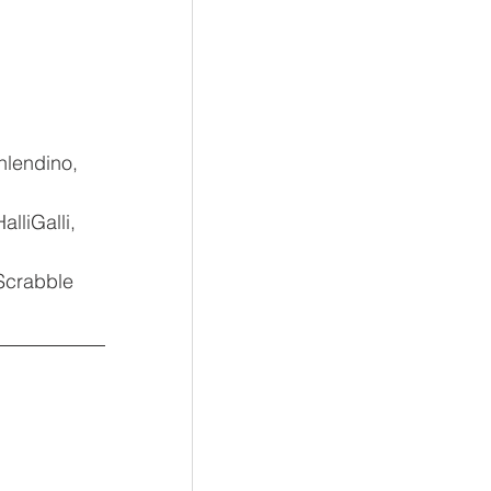
hlendino, 
liGalli, 
Scrabble