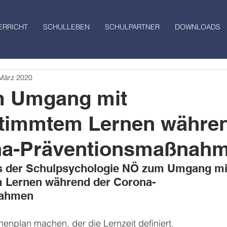
ERRICHT
SCHULLEBEN
SCHULPARTNER
DOWNLOADS
 März 2020
m Umgang mit
stimmtem Lernen währe
na-Präventionsmaßnah
 der Schulpsychologie NÖ zum Umgang mi
 Lernen während der Corona-
nahmen
henplan machen, der die Lernzeit definiert.