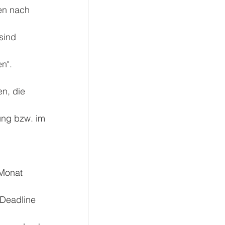
en nach 
sind 
n". 
n, die 
ung bzw. im 
n
Monat 
 Deadline 