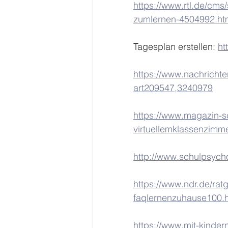
https://www.rtl.de/cms
zumlernen-4504992.ht
Tagesplan erstellen: 
ht
https://www.nachrichte
art209547,3240979
https://www.magazin-s
virtuellemklassenzimme
http://www.schulpsychol
https://www.ndr.de/ra
faqlernenzuhause100.
https://www.mit-kinder