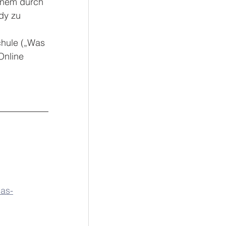
inem durch
dy zu 
chule („Was 
Online 
das-