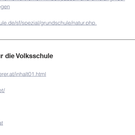
egen
ule.de/sf/spezial/grundschule/natur.php.
ür die Volksschule
rer.at/inhalt01.html
t/
at