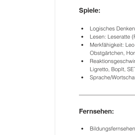
Spiele:
Logisches Denken:
Lesen: Leseratte 
Merkfähigkeit: Leo
Obstgärtchen, Ho
Reaktionsgeschwin
Ligretto, BopIt, S
Sprache/Wortschat
Fernsehen:
Bildungsfernsehe