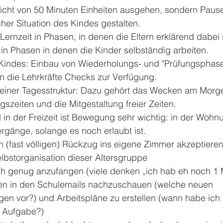
 nicht von 50 Minuten Einheiten ausgehen, sondern Paus
cher Situation des Kindes gestalten.
 Lernzeit in Phasen, in denen die Eltern erklärend dabei 
 in Phasen in denen die Kinder selbständig arbeiten.
 Kindes: Einbau von Wiederholungs- und "Prüfungsphase
en die Lehrkräfte Checks zur Verfügung.
 einer Tagesstruktur: Dazu gehört das Wecken am Morge
zeiten und die Mitgestaltung freier Zeiten.
in der Freizeit ist Bewegung sehr wichtig: in der Wohn
rgänge, solange es noch erlaubt ist.
 (fast völligen) Rückzug ins eigene Zimmer akzeptiere
elbstorganisation dieser Altersgruppe
rüh genug anzufangen (viele denken „ich hab eh noch 1 
gen in den Schulemails nachzuschauen (welche neuen 
egen vor?) und Arbeitspläne zu erstellen (wann habe ich
e Aufgabe?)