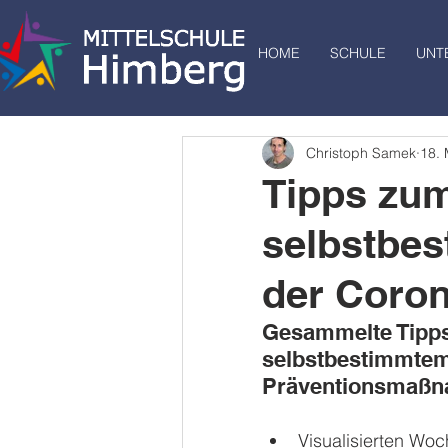
HOME
SCHULE
UNT
Christoph Samek
18.
Tipps zu
selbstbe
der Coro
Gesammelte Tipps
selbstbestimmtem
Präventionsmaß
Visualisierten Woc