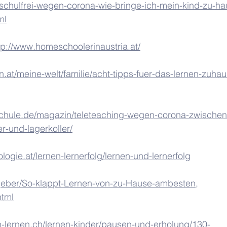
/schulfrei-wegen-corona-wie-bringe-ich-mein-kind-zu-ha
ml
tp://www.homeschoolerinaustria.at/
n.at/meine-welt/familie/acht-tipps-fuer-das-lernen-zuhau
chule.de/magazin/teleteaching-wegen-corona-zwischen
r-und-lagerkoller/
ogie.at/lernen-lernerfolg/lernen-und-lernerfolg
tgeber/So-klappt-Lernen-von-zu-Hause-ambesten,
html
n-lernen.ch/lernen-kinder/pausen-und-erholung/130-