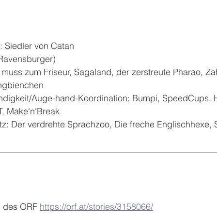
 Siedler von Catan
(Ravensburger)
 muss zum Friseur, Sagaland, der zerstreute Pharao, Za
ngbienchen
digkeit/Auge-hand-Koordination: Bumpi, SpeedCups, Hal
ET, Make'n'Break
z: Der verdrehte Sprachzoo, Die freche Englischhexe, 
n des ORF 
https://orf.at/stories/3158066/